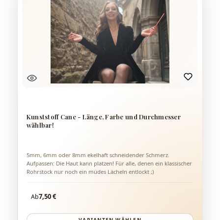
Wirkung schätzen. Produktdetails: Farbe Griff: Schwarz mit
weißen, 5mm dicken Stäben Mit praktischer Handschlaufe
Griffige, strukturierte Oberfläche Leicht, flexibel und gut
kontrollierbar Einzelne Stäbe deutlich spürbar Gesamtlänge: ca.
58 cm Ein eleganter Massagebesen für abwechslungsreiche
Momente – schlicht im Look, vielseitig in der Anwendung.
Kunststoff Cane - Länge, Farbe und Durchmesser
wählbar!
5mm, 6mm oder 8mm ekelhaft schneidender Schmerz.
Aufpassen: Die Haut kann platzen! Für alle, denen ein klassischer
Rohrstock nur noch ein müdes Lächeln entlockt ;)
Regulärer Preis:
7,50 €
Ab