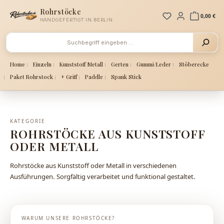
Zum Hauptinhalt springen
Rohrstöcke
Du hast 0 Produ
0,00 €
HANDGEFERTIGT IN BERLIN
Home
Einzeln
Kunststoff Metall
Gerten
Gummi/Leder
Stöberecke
Paket Rohrstock
+ Griff
Paddle
Spank Stick
KATEGORIE
ROHRSTÖCKE AUS KUNSTSTOFF
ODER METALL
Rohrstöcke aus Kunststoff oder Metall in verschiedenen
Ausführungen. Sorgfältig verarbeitet und funktional gestaltet.
WARUM UNSERE ROHRSTÖCKE?