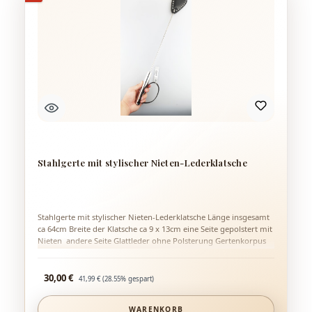
Stahlgerte mit stylischer Nieten-Lederklatsche
Stahlgerte mit stylischer Nieten-Lederklatsche Länge insgesamt
ca 64cm Breite der Klatsche ca 9 x 13cm eine Seite gepolstert mit
Nieten andere Seite Glattleder ohne Polsterung Gertenkorpus
aus Edelstahl mit Aufhänger stylische Gerte mit mittlerer
Wirkung aber total genialen Sound!
Verkaufspreis:
30,00 €
Regulärer Preis:
41,99 €
(28.55% gespart)
WARENKORB