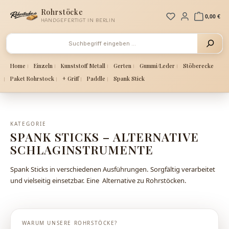
Zum Hauptinhalt springen
Rohrstöcke
Du hast 0 Produ
0,00 €
HANDGEFERTIGT IN BERLIN
Home
Einzeln
Kunststoff Metall
Gerten
Gummi/Leder
Stöberecke
Paket Rohrstock
+ Griff
Paddle
Spank Stick
KATEGORIE
SPANK STICKS – ALTERNATIVE
SCHLAGINSTRUMENTE
Spank Sticks in verschiedenen Ausführungen. Sorgfältig verarbeitet
und vielseitig einsetzbar. Eine Alternative zu Rohrstöcken.
WARUM UNSERE ROHRSTÖCKE?