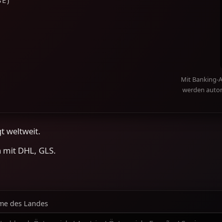
Mit Banking-
werden autom
gt weltweit.
h mit DHL, GLS.
ame des Landes