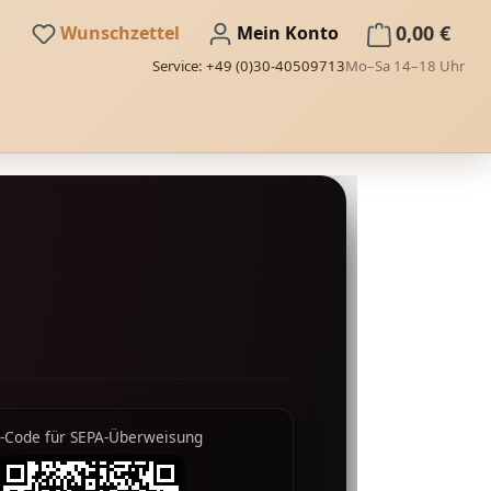
Du hast 0 Produkte auf dem Merkze
0,00 €
Wunschzettel
Mein Konto
Service: +49 (0)30-40509713
Mo–Sa 14–18 Uhr
-Code für SEPA-Überweisung