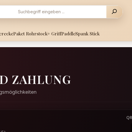
erecke
Paket Rohrstock
+ Griff
Paddle
Spank Stick
D ZAHLUNG
gsmöglichkeiten
QR
E)