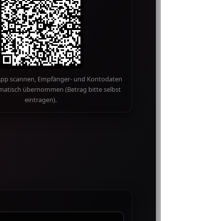
App scannen, Empfänger- und Kontodaten
atisch übernommen (Betrag bitte selbst
eintragen).