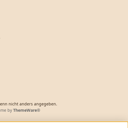
O
nn nicht anders angegeben.
heme by
ThemeWare®