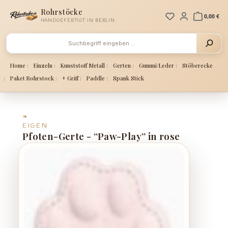
Zum Hauptinhalt springen
Rohrstöcke
Du hast 0 Produ
0,00 €
HANDGEFERTIGT IN BERLIN
Home
Einzeln
Kunststoff Metall
Gerten
Gummi/Leder
Stöberecke
Paket Rohrstock
+ Griff
Paddle
Spank Stick
EIGEN
Pfoten-Gerte - “Paw-Play” in rose
Bildergalerie überspringen