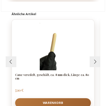
Produktgalerie überspringen
Ähnliche Artikel
Cane veredelt, geschält, ca. 8 mm dick, Länge ca. 80
cm
Regulärer Preis:
7,10 €
WARENKORB