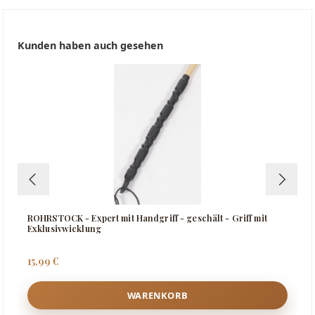
Produktgalerie überspringen
Kunden haben auch gesehen
ROHRSTOCK - Expert mit Handgriff - geschält - Griff mit
Exklusivwicklung
Regulärer Preis:
15,99 €
WARENKORB