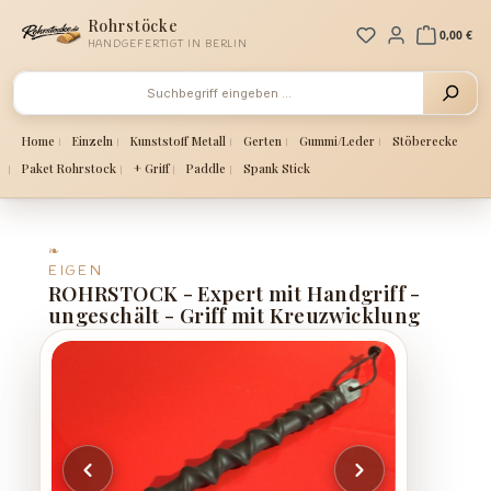
Zum Hauptinhalt springen
Rohrstöcke
Du hast 0 Produ
0,00 €
HANDGEFERTIGT IN BERLIN
Home
Einzeln
Kunststoff Metall
Gerten
Gummi/Leder
Stöberecke
Paket Rohrstock
+ Griff
Paddle
Spank Stick
EIGEN
ROHRSTOCK - Expert mit Handgriff -
ungeschält - Griff mit Kreuzwicklung
Bildergalerie überspringen