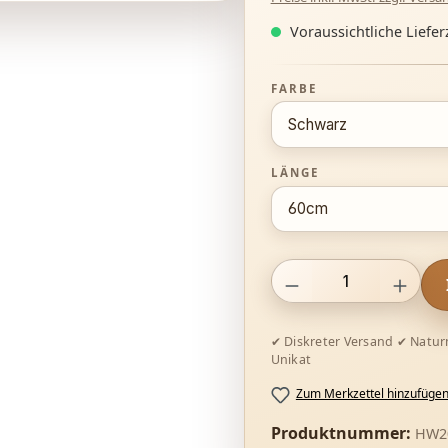
Voraussichtliche Lieferz
AUSWÄHLEN
FARBE
AUSWÄHLEN
LÄNGE
Produkt Anzahl: Gib den g
Zum Merkzettel hinzufüge
Produktnummer:
HW20