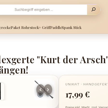
erecke
Paket Rohrstock
+ Griff
Paddle
Spank Stick
xgerte "Kurt der Arsch" 
Längen!
Regulärer Preis:
17,99 €
Preise inkl. MwSt. zzgl. Vers