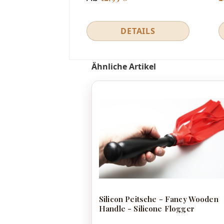
DETAILS
Produktgalerie überspringen
Ähnliche Artikel
Silicon Peitsche - Fancy Wooden
Handle - Silicone Flogger