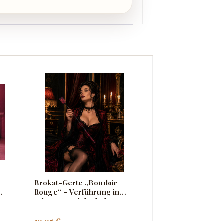
Brokat-Gerte „Boudoir
Gerte Teacher I
Rouge“ – Verführung in
schwarz und dunkelrot
Regulärer Preis:
Regulärer Pre