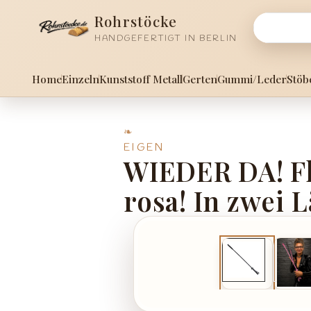
m Hauptinhalt springen
Zur Suche springen
Zur Hauptnavigation springen
Rohrstöcke
HANDGEFERTIGT IN BERLIN
Home
Einzeln
Kunststoff Metall
Gerten
Gummi/Leder
Stöb
EIGEN
WIEDER DA! Fle
rosa! In zwei 
Bildergalerie überspringen