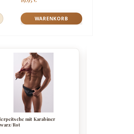
19,95 €
12,95 €
WARENKORB
WAREN
erpeitsche mit Karabiner
Gretia Nietengert
warz/Rot