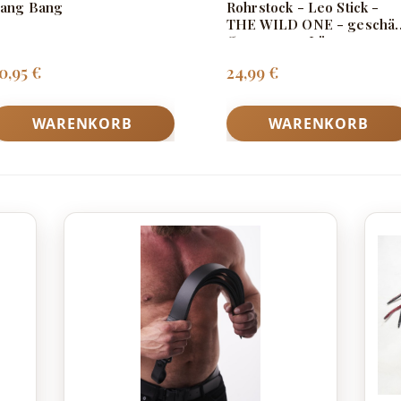
ang Bang
Rohrstock - Leo Stick -
THE WILD ONE - geschält,
Ø ca. 10mm, Länge ca.
100cm
egulärer Preis:
Regulärer Preis:
0,95 €
24,99 €
WARENKORB
WARENKORB