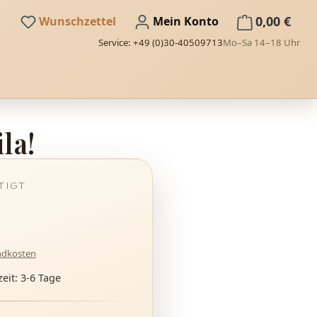
Du hast 0 Produkte auf dem Merkze
0,00 €
Wunschzettel
Mein Konto
Service: +49 (0)30-40509713
Mo–Sa 14–18 Uhr
la!
andkosten
eit: 3-6 Tage