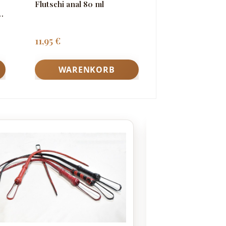
Flutschi anal 80 ml
Multifunktions
Set
Regulärer Preis:
Regulärer Pre
11,95 €
119,95 €
WARENKORB
WAREN