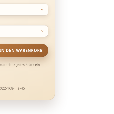
ewünschten Wert ein oder benutze die Schaltflächen um die Anzahl
IN DEN WARENKORB
n
22-168-lila-45