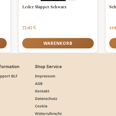
Leder Slapper Schwarz
Sc
Regulärer Preis:
Reg
57,95 €
129
WARENKORB
formation
Shop Service
pport BLF
Impressum
AGB
Kontakt
Datenschutz
Cookie
Widerrufsrecht