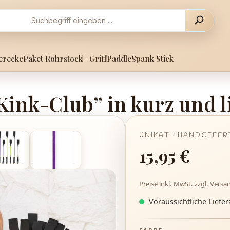
erecke
Paket Rohrstock
+ Griff
Paddle
Spank Stick
Kink-Club” in kurz und li
Regulärer Preis:
15,95 €
Preise inkl. MwSt. zzgl. Vers
Voraussichtliche Lieferz