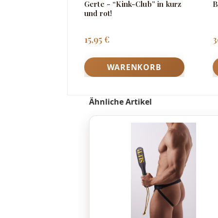
Gerte - “Kink-Club” in kurz
B
und rot!
Regulärer Preis:
R
15,95 €
3
WARENKORB
Produktgalerie überspringen
Ähnliche Artikel