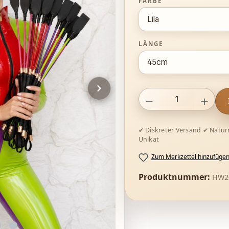
AUSWÄHLEN
FARBE
AUSWÄHLEN
LÄNGE
Produkt Anzahl: Gib den g
Zum Merkzettel hinzufüge
Produktnummer:
HW20