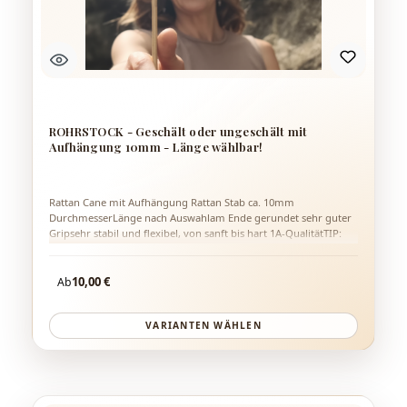
ROHRSTOCK - Geschält oder ungeschält mit
Aufhängung 10mm - Länge wählbar!
Rattan Cane mit Aufhängung Rattan Stab ca. 10mm
DurchmesserLänge nach Auswahlam Ende gerundet sehr guter
Gripsehr stabil und flexibel, von sanft bis hart 1A-QualitätTIP:
Vor Gebrauch wässern und nicht zu trocken lagern! Aus eigener
Herstellung - Einzelanfertigung
Regulärer Preis:
10,00 €
Ab
VARIANTEN WÄHLEN