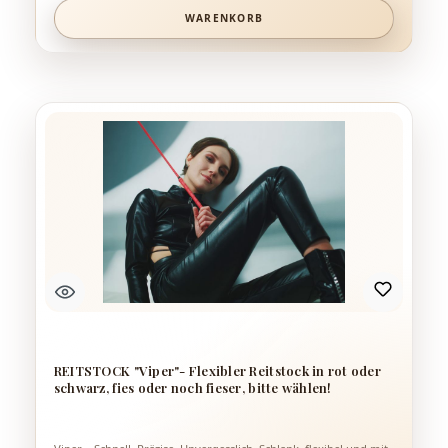
Anwendungen. Der strukturierte schwarze Griff liegt sicher in
WARENKORB
der Hand und bietet auch bei längerer Nutzung guten Halt. Die
praktische Handschlaufe sorgt zusätzlich für Kontrolle und
verhindert ein Abrutschen. Dank des geringen Gewichts lässt
sich der Besen mühelos führen und präzise einsetzen. Ob für
prickelnde Reize, entspannende Massagemomente oder als
vielseitiges Accessoire: Der Bitch-Besen ist eine stilvolle Wahl für
alle, die klare Optik, angenehme Handhabung und spürbare
Wirkung schätzen. Produktdetails: Farbe Griff: Schwarz mit
weißen, 5mm dicken Stäben Mit praktischer Handschlaufe
Griffige, strukturierte Oberfläche Leicht, flexibel und gut
kontrollierbar Einzelne Stäbe deutlich spürbar Gesamtlänge: ca.
58 cm Ein eleganter Massagebesen für abwechslungsreiche
Momente – schlicht im Look, vielseitig in der Anwendung.
REITSTOCK "Viper"- Flexibler Reitstock in rot oder
schwarz, fies oder noch fieser, bitte wählen!