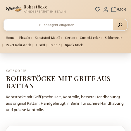
Zum Hauptinhalt springen
Rohrstöcke
Du hast 0 Produ
0,00 €
HANDGEFERTIGT IN BERLIN
Home
Einzeln
Kunststoff Metall
Gerten
Gummi/Leder
Stöberecke
Paket Rohrstock
+ Griff
Paddle
Spank Stick
KATEGORIE
ROHRSTÖCKE MIT GRIFF AUS
RATTAN
Rohrstöcke mit Griff (mehr Halt, Kontrolle, bessere Handhabung)
aus original Rattan. Handgefertigt in Berlin für sichere Handhabung
und präzise Kontrolle.