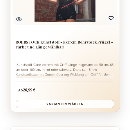
ROHRSTOCK Kunststoff - Extrem Rohrstock Prügel -
Farbe und Länge wählbar!
Kunststoff-Cane extrem mit Griff Länge insgesamt ca. 50 cm, 65
cm oder 100 cm, in rot oder schwarz, Dicke ca. 15mm
Kunststoffstab mit Gummiüberzug Wicklung am Griff für den
besseren Grip sehr schmerzhaft Sehr gut für Hämatome
schwach flexibel 1A-Qualität Nichts für Einsteiger! Achtung: Es
Regulärer Preis:
tut weh...natürlich je nach Schlagstärke!
26,99 €
Ab
VARIANTEN WÄHLEN