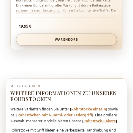
Rohrstock – Bitch-Bündel „sehr nett“ Spank-Bündel aus Rattan
Ein kleines Bündel mit großer Wirkung: 5 dünne Rattanstäbe
sorgen – je nach Einstellung – für sanfte bis intensive Treffer. Der
verschiebbare Gummiring verändert die Spreizung der Stäbe
und damit die Wirkung spürbar. 5 Rattan-Stäbe im Bündel
Regulärer Preis:
Wirkung variierbar durch Gummiring Länge: ca. 60 cm
19,95 €
WARENKORB
MEHR ERFAHREN
WEITERE INFORMATIONEN ZU UNSEREN
ROHRSTÖCKEN
Weitere Varianten finden Sie unter
[
Rohrstöcke einzeln
]
sowie
bei
[
Rohrstöcken mit Gummi- oder Ledergriff
]
. Eine größere
Auswahl mehrerer Modelle bieten unsere
[
Rohrstock-Pakete
]
.
Rohrstöcke mit Griff bieten eine verbesserte Handhabung und